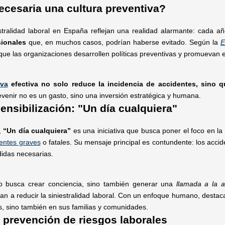
ecesaria una cultura preventiva?
stralidad laboral en España reflejan una realidad alarmante: cada a
ionales
que, en muchos casos, podrían haberse evitado. Según la
E
l que las organizaciones desarrollen políticas preventivas y promuevan
iva
efectiva no solo reduce la incidencia de accidentes, sino q
evenir no es un gasto, sino una inversión estratégica y humana.
nsibilización: "Un día cualquiera"
,
“Un día cualquiera”
es una iniciativa que busca poner el foco en la
entes graves
o fatales. Su mensaje principal es contundente: los acci
didas necesarias.
 busca crear conciencia, sino también generar una
llamada a la a
n a reducir la siniestralidad laboral. Con un enfoque humano, destaca
as, sino también en sus familias y comunidades.
a prevención de riesgos laborales