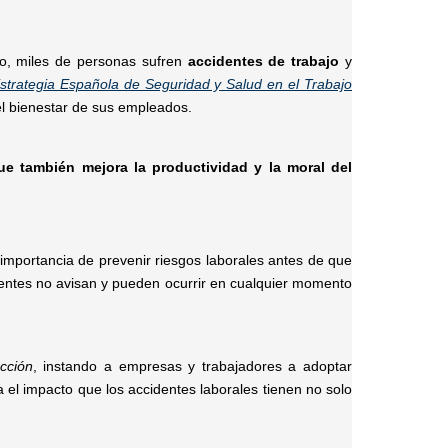
ño, miles de personas sufren
accidentes de trabajo
y
strategia Española de Seguridad y Salud en el Trabajo
 el bienestar de sus empleados.
ue también mejora la productividad y la moral del
 importancia de prevenir riesgos laborales antes de que
dentes no avisan y pueden ocurrir en cualquier momento
cción
, instando a empresas y trabajadores a adoptar
 el impacto que los accidentes laborales tienen no solo