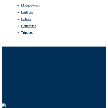
Mosquetones
Pértigas
Poleas
Retráctiles
Trípodes