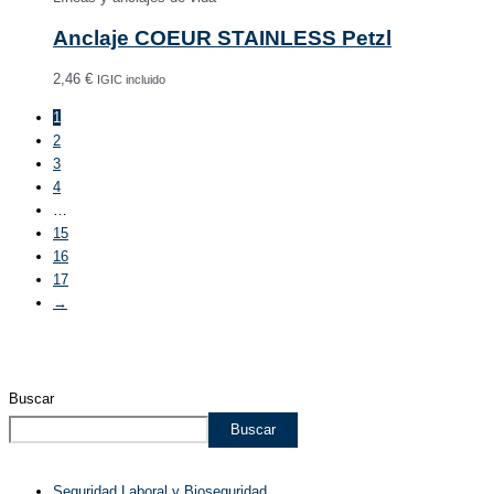
Anclaje COEUR STAINLESS Petzl
2,46
€
IGIC incluido
1
2
3
4
…
15
16
17
→
Buscar
Buscar
Seguridad Laboral y Bioseguridad