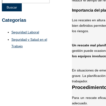
reducir el tiempo de r
Buscar
Importancia del pla
Categorías
Los rescates en altura
bien definidos permit
los riesgos.
Seguridad Laboral
Seguridad y Salud en el
Un rescate mal plani
Trabajo
gestión puede ocasiona
los equipos involuc
En situaciones de emer
grave. La planificació
trabajador.
Procedimiento
Para un rescate efica
adecuado.