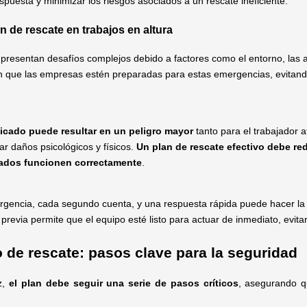
espuesta y minimizar los riesgos asociados a un rescate ineficiente.
n de rescate en trabajos en altura
 presentan desafíos complejos debido a factores como el entorno, las a
en que las empresas estén preparadas para estas emergencias, evitand
ficado puede resultar en un peligro mayor
tanto para el trabajador 
r daños psicológicos y físicos.
Un plan de rescate efectivo debe re
rados funcionen correctamente
.
gencia, cada segundo cuenta, y una respuesta rápida puede hacer la di
n previa permite que el equipo esté listo para actuar de inmediato, evi
 de rescate: pasos clave para la seguridad
z,
el plan debe seguir una serie de pasos críticos
, asegurando q