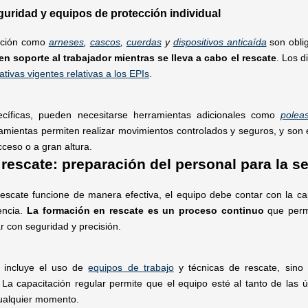
guridad y equipos de protección individual
cción como
arneses
,
cascos
,
cuerdas
y
dispositivos anticaída
son oblig
en soporte al trabajador mientras se lleva a cabo el rescate
. Los d
tivas vigentes relativas a los EPIs
.
ecíficas, pueden necesitarse herramientas adicionales como
polea
ramientas permiten realizar movimientos controlados y seguros, y son 
acceso o a gran altura.
rescate: preparación del personal para la se
escate funcione de manera efectiva, el equipo debe contar con la cap
encia.
La formación en rescate es un proceso continuo
que permi
 con seguridad y precisión.
 incluye el uso de
equipos de trabajo
y técnicas de rescate, sino 
. La capacitación regular permite que el equipo esté al tanto de las
cualquier momento.