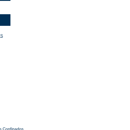
OS
os Confinados