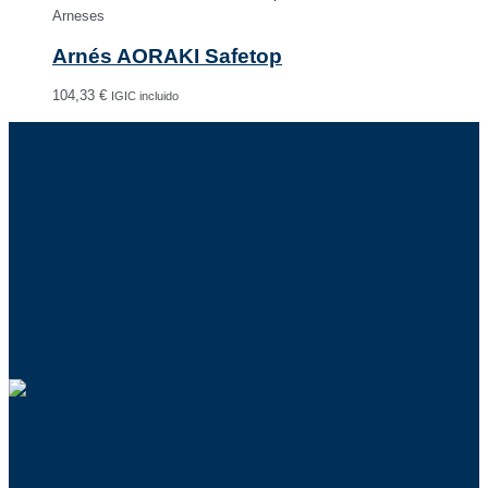
Arneses
Arnés AORAKI Safetop
104,33
€
IGIC incluido