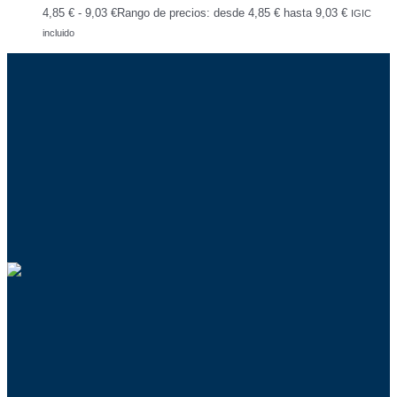
4,85
€
-
9,03
€
Rango de precios: desde 4,85 € hasta 9,03 €
IGIC
incluido