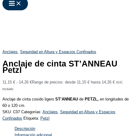
Anclajes
,
Seguridad en Altura y Espacios Confinados
Anclaje de cinta ST’ANNEAU
Petzl
11,15
€
-
14,26
€
Rango de precios: desde 11,15 € hasta 14,26 €
IGIC
incluido
Anclaje de cinta cosido ligero
ST’ANNEAU
de
PETZL,
en longitudes de
60 o 120 cm.
SKU:
C07
Categorías:
Anclajes
,
Seguridad en Altura y Espacios
Confinados
Etiqueta:
Petzl
Descripción
Información adicional