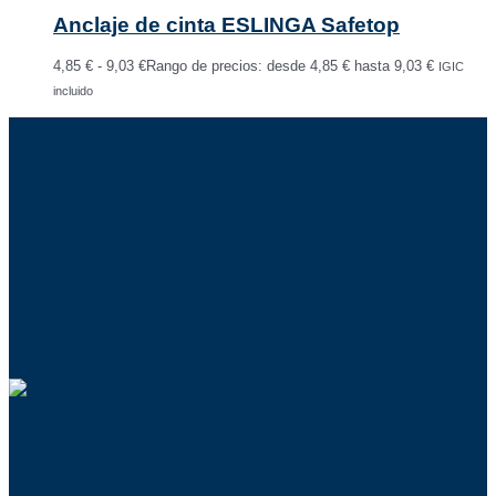
Anclaje de cinta ESLINGA Safetop
4,85
€
-
9,03
€
Rango de precios: desde 4,85 € hasta 9,03 €
IGIC
incluido