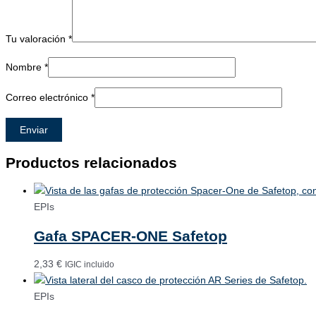
Tu valoración
*
Nombre
*
Correo electrónico
*
Productos relacionados
EPIs
Gafa SPACER-ONE Safetop
2,33
€
IGIC incluido
EPIs