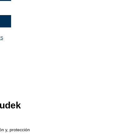
OS
rudek
ón y, protección