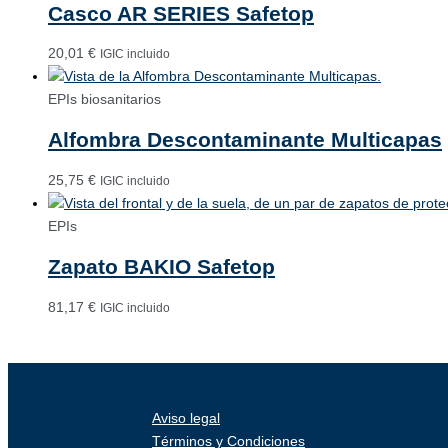
Casco AR SERIES Safetop
20,01
€
IGIC incluido
EPIs biosanitarios
Alfombra Descontaminante Multicapas
25,75
€
IGIC incluido
EPIs
Zapato BAKIO Safetop
81,17
€
IGIC incluido
Aviso legal
Términos y Condiciones