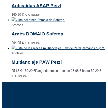
Anticaídas ASAP Petzl
160,50
€
IGIC incluido
Arneses
Arnés DOMAIO Safetop
264,95
€
IGIC incluido
Anclajes
Multianclaje PAW Petzl
25,68
€
-
50,29
€
Rango de precios: desde 25,68 € hasta 50,29 €
IGIC incluido