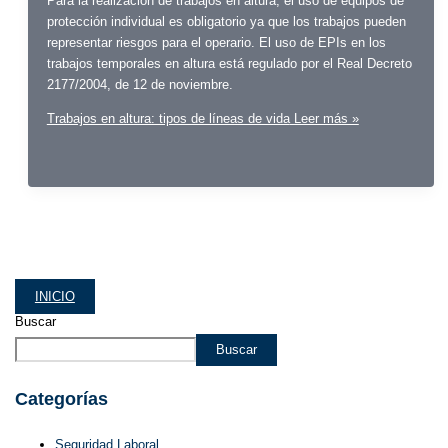
Para la realización de trabajos en altura, el uso de equipos de
protección individual es obligatorio ya que los trabajos pueden
representar riesgos para el operario. El uso de EPIs en los
trabajos temporales en altura está regulado por el Real Decreto
2177/2004, de 12 de noviembre.
Trabajos en altura: tipos de líneas de vida
Leer más »
INICIO
Buscar
Buscar
Categorías
Seguridad Laboral